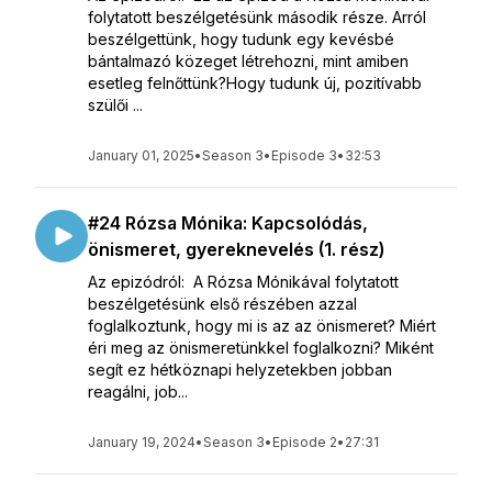
folytatott beszélgetésünk második része. Arról
beszélgettünk, hogy tudunk egy kevésbé
bántalmazó közeget létrehozni, mint amiben
esetleg felnőttünk?Hogy tudunk új, pozitívabb
szülői ...
January 01, 2025
•
Season 3
•
Episode 3
•
32:53
#24 Rózsa Mónika: Kapcsolódás,
önismeret, gyereknevelés (1. rész)
Az epizódról: A Rózsa Mónikával folytatott
beszélgetésünk első részében azzal
foglalkoztunk, hogy mi is az az önismeret? Miért
éri meg az önismeretünkkel foglalkozni? Miként
segít ez hétköznapi helyzetekben jobban
reagálni, job...
January 19, 2024
•
Season 3
•
Episode 2
•
27:31