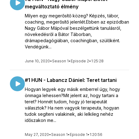
megváltoztató élmény
Milyen egy megerősítő közeg? Képzés, tábor,
coaching, megerősítő jelenlét.Ebben az epizódban
Nagy Gábor Mápóval beszélgettünk tanulásról,
növekedésről a Bátor Táborban,
drámapedagógiában, coachingban, szülőként.
Vendégünk...
June 10, 2020
•
Season 1
•
Episode 2
•
1:25:28
#1 HUN - Labancz Dániel: Teret tartani
Hogyan legyek egy másik emberrel úgy, hogy
önmaga lehessen?Mit jelent az, hogy tartani a
teret? Honnét tudom, hogy jó terapeutát
választok? Ha nem vagyok terapeuta, hogyan
tudok segíteni valakinek, aki lelkileg nehéz
időszakon me...
May 27, 2020
•
Season 1
•
Episode 1
•
1:20:56