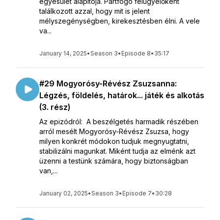
egyesület alapítója. Pártfogó felügyelőként
találkozott azzal, hogy mit is jelent
mélyszegénységben, kirekesztésben élni. A vele
va...
January 14, 2025
•
Season 3
•
Episode 8
•
35:17
#29 Mogyorósy-Révész Zsuzsanna:
Légzés, földelés, határok... játék és alkotás
(3. rész)
Az epizódról: A beszélgetés harmadik részében
arról mesélt Mogyorósy-Révész Zsuzsa, hogy
milyen konkrét módokon tudjuk megnyugtatni,
stabilizálni magunkat. Miként tudja az elménk azt
üzenni a testünk számára, hogy biztonságban
van,...
January 02, 2025
•
Season 3
•
Episode 7
•
30:28