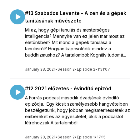
#13 Szabados Levente - A zen és a gépek
tanításának művészete
Mi az, hogy gépi tanulás és mesterséges
intelligencia? Mennyire van ez jelen már most az
életünkben? Mit mond a gépek tanulása a
tanulásról? Hogyan kapcsolódik mindez a
buddhizmushoz? A tartalomból: Kognitív tudomá...
January 28, 2021
•
Season 2
•
Episode 2
•
1:31:07
#12 2021 előzetes - évindító epizód
A Forrás podcast második évadjának évíndító
epizódja. Egy kicsit személyesebb hangvételben
beszélgettünk, hogy jobban megismerhessétek az
embereket és az egyesületet, akik a podcastot
létrehozzák.A tartalomból:
January 20, 2021
•
Season 2
•
Episode 1
•
17:15