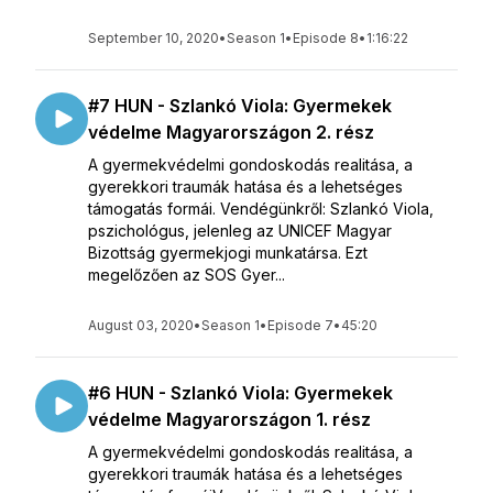
September 10, 2020
•
Season 1
•
Episode 8
•
1:16:22
#7 HUN - Szlankó Viola: Gyermekek
védelme Magyarországon 2. rész
A gyermekvédelmi gondoskodás realitása, a
gyerekkori traumák hatása és a lehetséges
támogatás formái. Vendégünkről: Szlankó Viola,
pszichológus, jelenleg az UNICEF Magyar
Bizottság gyermekjogi munkatársa. Ezt
megelőzően az SOS Gyer...
August 03, 2020
•
Season 1
•
Episode 7
•
45:20
#6 HUN - Szlankó Viola: Gyermekek
védelme Magyarországon 1. rész
A gyermekvédelmi gondoskodás realitása, a
gyerekkori traumák hatása és a lehetséges