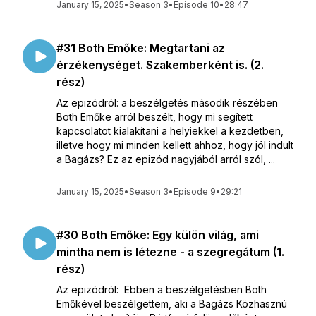
January 15, 2025
•
Season 3
•
Episode 10
•
28:47
#31 Both Emőke: Megtartani az
érzékenységet. Szakemberként is. (2.
rész)
Az epizódról: a beszélgetés második részében
Both Emőke arról beszélt, hogy mi segített
kapcsolatot kialakítani a helyiekkel a kezdetben,
illetve hogy mi minden kellett ahhoz, hogy jól indult
a Bagázs? Ez az epizód nagyjából arról szól, ...
January 15, 2025
•
Season 3
•
Episode 9
•
29:21
#30 Both Emőke: Egy külön világ, ami
mintha nem is létezne - a szegregátum (1.
rész)
Az epizódról: Ebben a beszélgetésben Both
Emőkével beszélgettem, aki a Bagázs Közhasznú