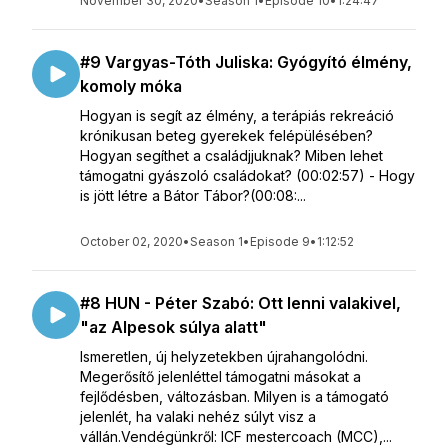
November 30, 2020
•
Season 1
•
Episode 10
•
1:24:47
#9 Vargyas-Tóth Juliska: Gyógyító élmény,
komoly móka
Hogyan is segít az élmény, a terápiás rekreáció
krónikusan beteg gyerekek felépülésében?
Hogyan segíthet a családjjuknak? Miben lehet
támogatni gyászoló családokat? (00:02:57) - Hogy
is jött létre a Bátor Tábor?(00:08:...
October 02, 2020
•
Season 1
•
Episode 9
•
1:12:52
#8 HUN - Péter Szabó: Ott lenni valakivel,
"az Alpesok súlya alatt"
Ismeretlen, új helyzetekben újrahangolódni.
Megerősítő jelenléttel támogatni másokat a
fejlődésben, változásban. Milyen is a támogató
jelenlét, ha valaki nehéz súlyt visz a
vállán.Vendégünkről: ICF mestercoach (MCC),...