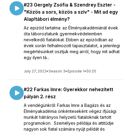
#23 Gergely Zsófia & Szendrey Eszter -
"Közös a sors, közös a szív" - Mit ad egy
Alap!tábori élmény?
Az epizód tartalma: az Élményakadémiánál évek
óta táboroztatunk gyermekvédelemben
nevelkedő fiatalokat. Ebben az epizódban az
évek során felhalmozott tapasztalatot, a jelenlegi
megértésünket osztjuk meg arról, hogy mit adhat
egy ilyen tá...
July 27, 2023
•
Season 3
•
Episode 1
•
50:20
#22 Farkas Imre: Gyerekkor nehezített
pályán 2. rész
A vendégünkről: Farkas Imre a Bagázs és az
Élményakadémia önkénteseként végez ifjúsági
munkát hátrányos helyzetű fiataloknak tartott
programokon. Személyes példája és attitűdje
nagyon sok fiatal számára nyújt példát és