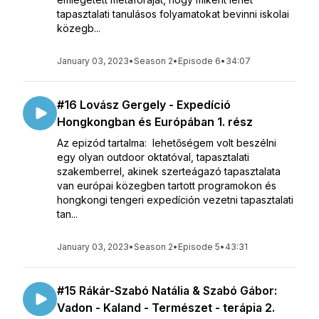
tapasztalati tanulásos folyamatokat bevinni iskolai
közegb...
January 03, 2023
•
Season 2
•
Episode 6
•
34:07
#16 Lovász Gergely - Expedíció
Hongkongban és Európában 1. rész
Az epizód tartalma: lehetőségem volt beszélni
egy olyan outdoor oktatóval, tapasztalati
szakemberrel, akinek szerteágazó tapasztalata
van európai közegben tartott programokon és
hongkongi tengeri expedíción vezetni tapasztalati
tan...
January 03, 2023
•
Season 2
•
Episode 5
•
43:31
#15 Rákár-Szabó Natália & Szabó Gábor:
Vadon - Kaland - Természet - terápia 2.