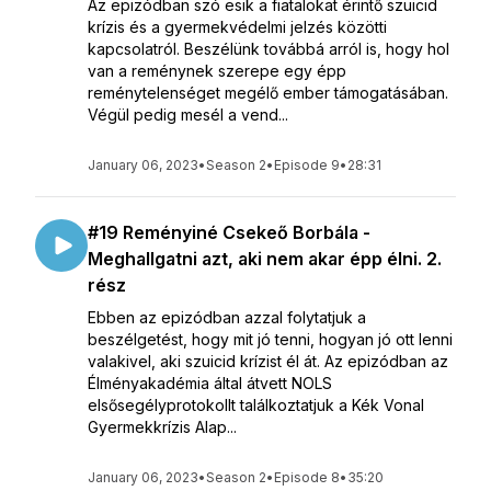
Az epizódban szó esik a fiatalokat érintő szuicid
krízis és a gyermekvédelmi jelzés közötti
kapcsolatról. Beszélünk továbbá arról is, hogy hol
van a reménynek szerepe egy épp
reménytelenséget megélő ember támogatásában.
Végül pedig mesél a vend...
January 06, 2023
•
Season 2
•
Episode 9
•
28:31
#19 Reményiné Csekeő Borbála -
Meghallgatni azt, aki nem akar épp élni. 2.
rész
Ebben az epizódban azzal folytatjuk a
beszélgetést, hogy mit jó tenni, hogyan jó ott lenni
valakivel, aki szuicid krízist él át. Az epizódban az
Élményakadémia által átvett NOLS
elsősegélyprotokollt találkoztatjuk a Kék Vonal
Gyermekkrízis Alap...
January 06, 2023
•
Season 2
•
Episode 8
•
35:20