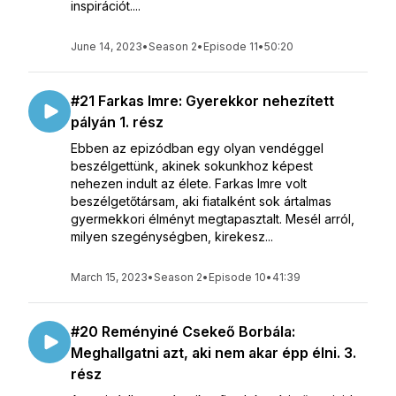
inspirációt....
June 14, 2023
•
Season 2
•
Episode 11
•
50:20
#21 Farkas Imre: Gyerekkor nehezített
pályán 1. rész
Ebben az epizódban egy olyan vendéggel
beszélgettünk, akinek sokunkhoz képest
nehezen indult az élete. Farkas Imre volt
beszélgetőtársam, aki fiatalként sok ártalmas
gyermekkori élményt megtapasztalt. Mesél arról,
milyen szegénységben, kirekesz...
March 15, 2023
•
Season 2
•
Episode 10
•
41:39
#20 Reményiné Csekeő Borbála:
Meghallgatni azt, aki nem akar épp élni. 3.
rész