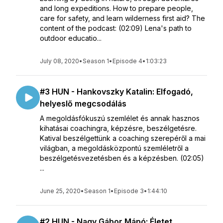
and long expeditions. How to prepare people,
care for safety, and learn wilderness first aid? The
content of the podcast: (02:09) Lena's path to
outdoor educatio...
July 08, 2020
•
Season 1
•
Episode 4
•
1:03:23
#3 HUN - Hankovszky Katalin: Elfogadó,
helyeslő megcsodálás
A megoldásfókuszú szemlélet és annak hasznos
kihatásai coachingra, képzésre, beszélgetésre.
Katival beszélgettünk a coaching szerepéről a mai
világban, a megoldásközpontú szemléletről a
beszélgetésvezetésben és a képzésben. (02:05)
...
June 25, 2020
•
Season 1
•
Episode 3
•
1:44:10
#2 HUN - Nagy Gábor Mápó: Életet