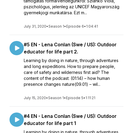
támogatás formáiVendégünkről: Szlankó Viola,
pszichológus, jelenleg az UNICEF Magyarország
gyermekjogi munkatársa. Ezt m...
July 31, 2020
•
Season 1
•
Episode 6
•
1:04:41
#5 EN - Lena Conlan (Swe / US): Outdoor
educator for life part 2.
Learning by doing in nature, through adventures
and long expeditions. How to prepare people,
care of safety and wilderness first aid? The
content of the podcast: (01:14) – how human
presence changes nature(09.01) – wil...
July 15, 2020
•
Season 1
•
Episode 5
•
1:11:21
#4 EN - Lena Conlan (Swe / US): Outdoor
educator for life part 1
Learning by doing in nature, through adventures