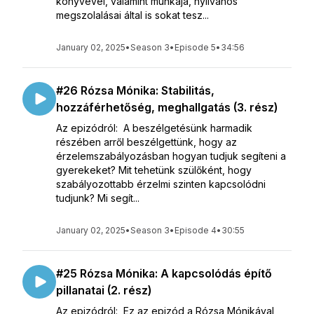
könyvével, valamint munkája, nyilvános
megszolalásai által is sokat tesz...
January 02, 2025
•
Season 3
•
Episode 5
•
34:56
#26 Rózsa Mónika: Stabilitás,
hozzáférhetőség, meghallgatás (3. rész)
Az epizódról: A beszélgetésünk harmadik
részében arről beszélgettünk, hogy az
érzelemszabályozásban hogyan tudjuk segíteni a
gyerekeket? Mit tehetünk szülőként, hogy
szabályozottabb érzelmi szinten kapcsolódni
tudjunk? Mi segít...
January 02, 2025
•
Season 3
•
Episode 4
•
30:55
#25 Rózsa Mónika: A kapcsolódás építő
pillanatai (2. rész)
Az epizódról: Ez az epizód a Rózsa Mónikával