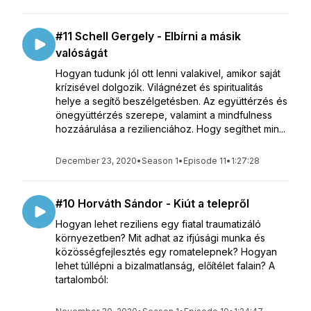
#11 Schell Gergely - Elbírni a másik
valóságát
Hogyan tudunk jól ott lenni valakivel, amikor saját
krízisével dolgozik. Világnézet és spiritualitás
helye a segítő beszélgetésben. Az együttérzés és
önegyüttérzés szerepe, valamint a mindfulness
hozzáárulása a rezilienciához. Hogy segíthet min...
December 23, 2020
•
Season 1
•
Episode 11
•
1:27:28
#10 Horváth Sándor - Kiút a telepről
Hogyan lehet reziliens egy fiatal traumatizáló
környezetben? Mit adhat az ifjúsági munka és
közösségfejlesztés egy romatelepnek? Hogyan
lehet túllépni a bizalmatlanság, előítélet falain? A
tartalomból: