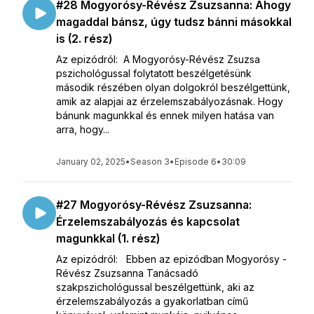
#28 Mogyorósy-Révész Zsuzsanna: Ahogy
magaddal bánsz, úgy tudsz bánni másokkal
is (2. rész)
Az epizódról: A Mogyorósy-Révész Zsuzsa
pszichológussal folytatott beszélgetésünk
második részében olyan dolgokról beszélgettünk,
amik az alapjai az érzelemszabályozásnak. Hogy
bánunk magunkkal és ennek milyen hatása van
arra, hogy...
January 02, 2025
•
Season 3
•
Episode 6
•
30:09
#27 Mogyorósy-Révész Zsuzsanna:
Érzelemszabályozás és kapcsolat
magunkkal (1. rész)
Az epizódról: Ebben az epizódban Mogyorósy -
Révész Zsuzsanna Tanácsadó
szakpszichológussal beszélgettünk, aki az
érzelemszabályozás a gyakorlatban című