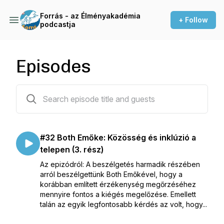
Forrás - az Élményakadémia
+ Follow
podcastja
Episodes
32 episodes
#32 Both Emőke: Közösség és inklúzió a
telepen (3. rész)
Az epizódról: A beszélgetés harmadik részében
arról beszélgettünk Both Emőkével, hogy a
korábban említett érzékenység megőrzéséhez
mennyire fontos a kiégés megelőzése. Emellett
talán az egyik legfontosabb kérdés az volt, hogy...