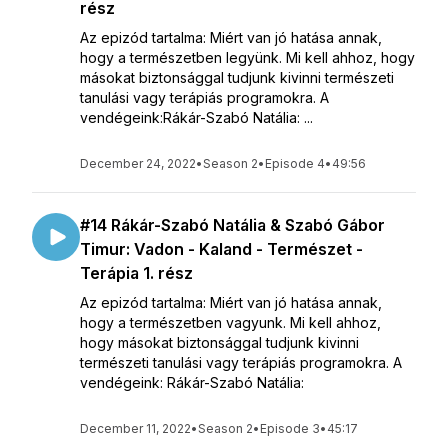
rész
Az epizód tartalma: Miért van jó hatása annak,
hogy a természetben legyünk. Mi kell ahhoz, hogy
másokat biztonsággal tudjunk kivinni természeti
tanulási vagy terápiás programokra. A
vendégeink:Rákár-Szabó Natália: ...
December 24, 2022
•
Season 2
•
Episode 4
•
49:56
#14 Rákár-Szabó Natália & Szabó Gábor
Timur: Vadon - Kaland - Természet -
Terápia 1. rész
Az epizód tartalma: Miért van jó hatása annak,
hogy a természetben vagyunk. Mi kell ahhoz,
hogy másokat biztonsággal tudjunk kivinni
természeti tanulási vagy terápiás programokra. A
vendégeink: Rákár-Szabó Natália:
December 11, 2022
•
Season 2
•
Episode 3
•
45:17