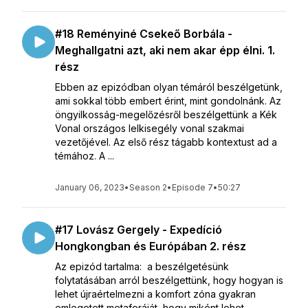
#18 Reményiné Csekeő Borbála -
Meghallgatni azt, aki nem akar épp élni. 1.
rész
Ebben az epizódban olyan témáról beszélgetünk,
ami sokkal több embert érint, mint gondolnánk. Az
öngyilkosság-megelőzésről beszélgettünk a Kék
Vonal országos lelkisegély vonal szakmai
vezetőjével. Az első rész tágabb kontextust ad a
témához. A ...
January 06, 2023
•
Season 2
•
Episode 7
•
50:27
#17 Lovász Gergely - Expedíció
Hongkongban és Európában 2. rész
Az epizód tartalma: a beszélgetésünk
folytatásában arról beszélgettünk, hogy hogyan is
lehet újraértelmezni a komfort zóna gyakran
emlegetett metaforáját, hogy miként lehet